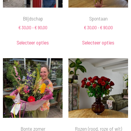
Blijdschap
Spontaan
€
30,00
-
€
90,00
€
30,00
-
€
90,00
Selecteer opties
Selecteer opties
Bonte zomer
Rozen (rood, roze of wit)