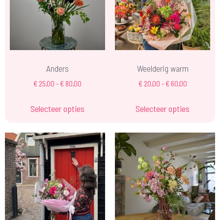
Anders
Weelderig warm
€
25,00
-
€
80,00
€
20,00
-
€
60,00
Selecteer opties
Selecteer opties