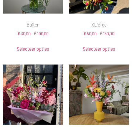
Buiten
XLiefde
€
30,00
-
€
100,00
€
50,00
-
€
150,00
Selecteer opties
Selecteer opties