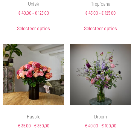
Uniek
Tropicana
€
40,00
-
€
125,00
€
45,00
-
€
125,00
Selecteer opties
Selecteer opties
Passie
Droom
€
35,00
-
€
350,00
€
40,00
-
€
100,00