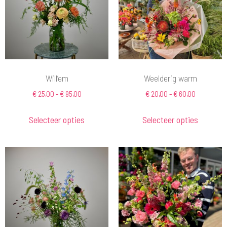
Will’em
Weelderig warm
€
25,00
-
€
95,00
€
20,00
-
€
60,00
Selecteer opties
Selecteer opties