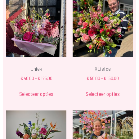
Uniek
XLiefde
€
40,00
-
€
125,00
€
50,00
-
€
150,00
Selecteer opties
Selecteer opties